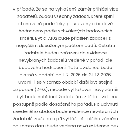
V případě, že se na vyhlášený záměr přihlásí více
žadatelů, budou všechny žádosti, které splní
stanovené podmínky, posouzeny a bodově
hodnoceny podle schválených bodovacích
kritérií. Byt č. A102 bude přidělen žadateli s
nejvyšším dosaženým počtem bodů. Ostatní
žadatelé budou zařazeni do evidence
nevybraných žadatelů vedené v pořadí dle
bodového hodnocení. Tato evidence bude
platná v období od 1. 7. 2026 do 31. 12. 2026.
Uvolní-li se v tomto období další byt stejné
dispozice (2+kk), nebude vyhlašován nový záměr
a byt bude nabídnut žadatelům z této evidence
postupně podle dosaženého pořadí. Po uplynutí
uvedeného období bude evidence nevybraných
žadatelů zrušena a při vyhlášení dalšího záměru
po tomto datu bude vedena nová evidence bez