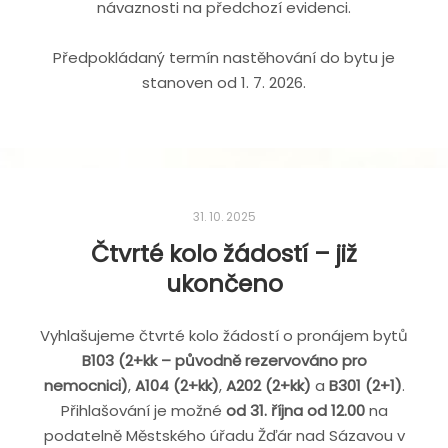
návaznosti na předchozí evidenci.
Předpokládaný termín nastěhování do bytu je
stanoven od 1. 7. 2026.
31. 10. 2025
Čtvrté kolo žádostí – již
ukončeno
Vyhlašujeme čtvrté kolo žádostí o pronájem bytů
B103 (2+kk – původně rezervováno pro
nemocnici)
,
A104 (2+kk)
,
A202 (2+kk)
a
B301 (2+1)
.
Přihlašování je možné
od 31. října od 12.00
na
podatelně Městského úřadu Žďár nad Sázavou v