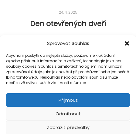
24. 4. 2025
Den otevřených dveří
Ještě před zahájením provozu se můžete zblízka
Spravovat Souhlas
podívat, jak to v Rezidenci Drdla vypadá.
Abychom poskytli co nejlepší služby, používáme k ukládání
a/nebo přístupu k informacím o zařízení, technologie jako jsou
Den otevřených dveří proběhne v červnu 2025 –
soubory cookies. Souhlas s těmito technologiemi nám umožní
přesné datum včas upřesníme.
zpracovávat údaje, jako je chování při procházení nebo jedinečná
ID na tomto webu. Nesouhlas nebo odvolání souhlasu může
nepříznivě ovlivnit určité vlastnosti a funkce.
Příjmout
Odmítnout
Autor:
Posterity
Zobrazit předvolby