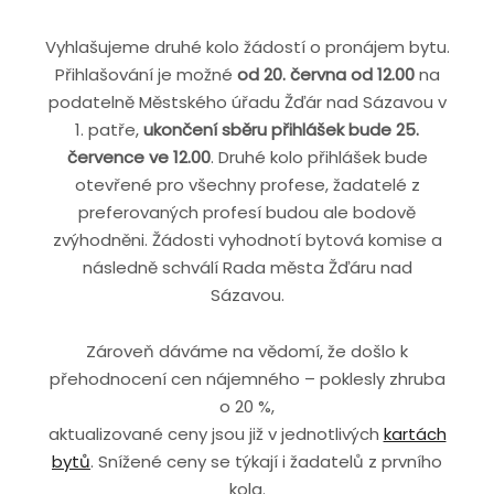
Vyhlašujeme druhé kolo žádostí o pronájem bytu.
Přihlašování je možné
od 20. června od 12.00
na
podatelně Městského úřadu Žďár nad Sázavou v
1. patře,
ukončení sběru přihlášek bude 25.
července ve 12.00
. Druhé kolo přihlášek bude
otevřené pro všechny profese, žadatelé z
preferovaných profesí budou ale bodově
zvýhodněni. Žádosti vyhodnotí bytová komise a
následně schválí Rada města Žďáru nad
Sázavou.
Zároveň dáváme na vědomí, že došlo k
přehodnocení cen nájemného – poklesly zhruba
o 20 %,
aktualizované ceny jsou již v jednotlivých
kartách
bytů
. Snížené ceny se týkají i žadatelů z prvního
kola.